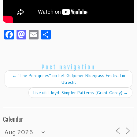
F
M
E
S
a
as
m
h
c
to
ai
ar
e
d
l
e
Post navigation
b
o
←
“The Peregrines” op het Gulpener Bluegrass Festival in
o
n
Utrecht
o
Live uit Lloyd: Simpler Patterns (Grant Gordy)
→
k
Calendar