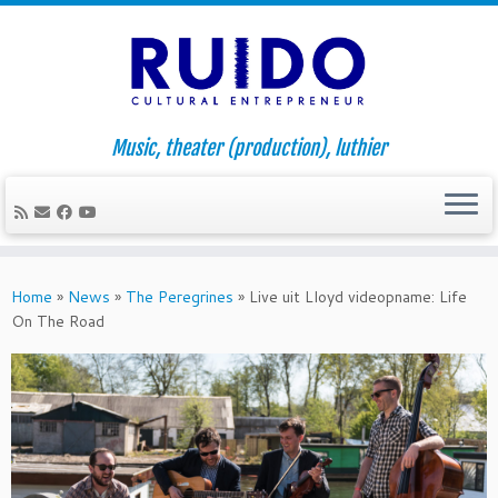
Music, theater (production), luthier
Skip
to
Home
»
News
»
The Peregrines
»
Live uit Lloyd videopname: Life
content
On The Road