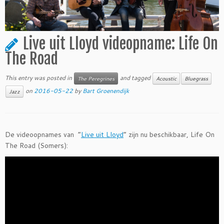
Live uit Lloyd videopname: Life On
The Road
This entry was posted in
and tagged
The Peregrines
Acoustic
Bluegrass
on
2016-05-22
by
Bart Groenendijk
Jazz
De videoopnames van “
Live uit Lloyd
” zijn nu beschikbaar, Life On
The Road (Somers):