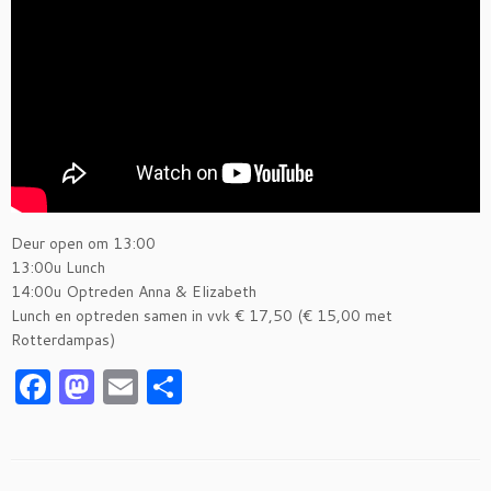
Deur open om 13:00
13:00u Lunch
14:00u Optreden Anna & Elizabeth
Lunch en optreden samen in vvk € 17,50 (€ 15,00 met
Rotterdampas)
F
M
E
S
a
as
m
h
c
to
ai
ar