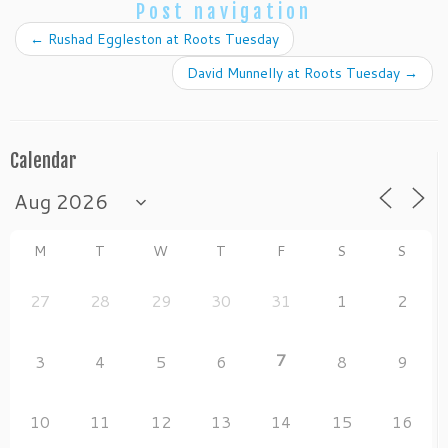
e
d
l
e
Post navigation
b
o
←
Rushad Eggleston at Roots Tuesday
o
n
David Munnelly at Roots Tuesday
→
o
k
Calendar
M
T
W
T
F
S
S
27
28
29
30
31
1
2
7
3
4
5
6
8
9
10
11
12
13
14
15
16