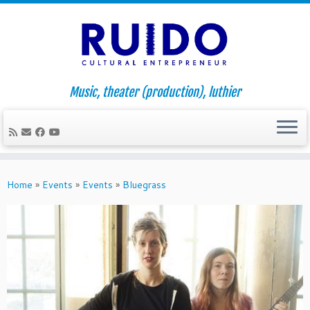
Music, theater (production), luthier
Skip
to
Home
»
Events
»
Events
»
Bluegrass
content