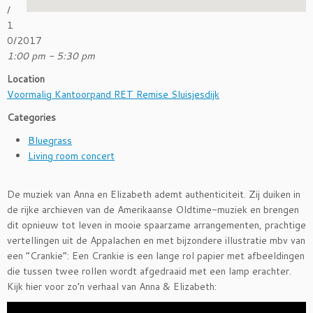
/
1
0/2017
1:00 pm - 5:30 pm
Location
Voormalig Kantoorpand RET Remise Sluisjesdijk
Categories
Bluegrass
Living room concert
De muziek van Anna en Elizabeth ademt authenticiteit. Zij duiken in
de rijke archieven van de Amerikaanse Oldtime-muziek en brengen
dit opnieuw tot leven in mooie spaarzame arrangementen, prachtige
vertellingen uit de Appalachen en met bijzondere illustratie mbv van
een “Crankie”: Een Crankie is een lange rol papier met afbeeldingen
die tussen twee rollen wordt afgedraaid met een lamp erachter.
Kijk hier voor zo’n verhaal van Anna & Elizabeth: