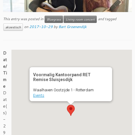
This entry was posted in
and tagged
Bluegrass
Living room concert
on
2017-10-29
by
Bart Groenendijk
akoestisch
D
at
e/
Ti
Voormalig Kantoorpand RET
m
Remise Sluisjesdijk
e
Waalhaven Oostzijde 1 - Rotterdam
D
Events
at
e(
s)
-
2
9