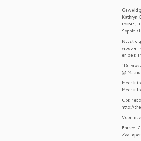
Geweldige
Kathryn C
touren, l
Sophie al
Naast eig
vrouwen w
en de kla
“De vrouw
@ Matrix
Meer info
Meer info
Ook hebbe
http://th
Voor meer
Entree: 
Zaal ope