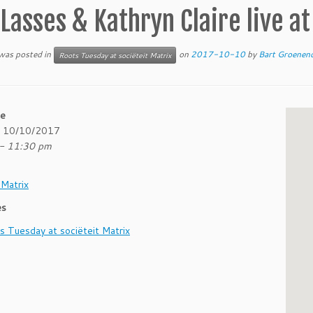
Lasses & Kathryn Claire live a
 was posted in
on
2017-10-10
by
Bart Groenend
Roots Tuesday at sociëteit Matrix
me
- 10/10/2017
- 11:30 pm
 Matrix
es
s Tuesday at sociëteit Matrix