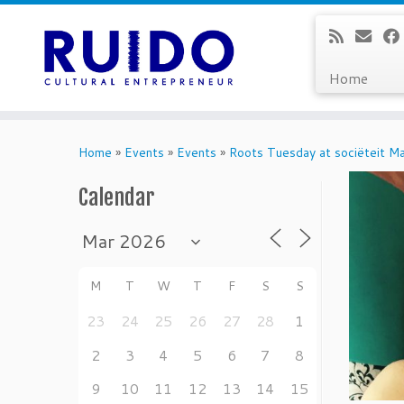
Home
Skip
to
Home
»
Events
»
Events
»
Roots Tuesday at sociëteit Ma
content
Calendar
M
T
W
T
F
S
S
23
24
25
26
27
28
1
2
3
4
5
6
7
8
9
10
11
12
13
14
15