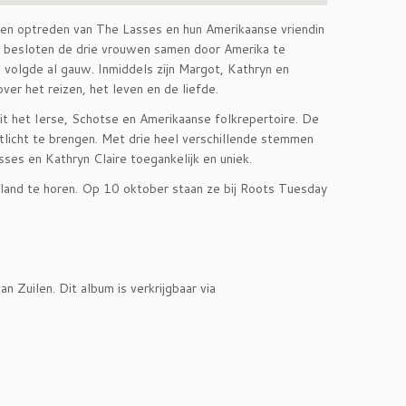
een optreden van The Lasses en hun Amerikaanse vriendin
am besloten de drie vrouwen samen door Amerika te
volgde al gauw. Inmiddels zijn Margot, Kathryn en
ver het reizen, het leven en de liefde.
it het Ierse, Schotse en Amerikaanse folkrepertoire. De
tlicht te brengen. Met drie heel verschillende stemmen
sses en Kathryn Claire toegankelijk en uniek.
rland te horen. Op 10 oktober staan ze bij Roots Tuesday
Zuilen. Dit album is verkrijgbaar via