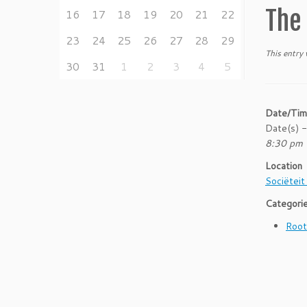
The 
16
17
18
19
20
21
22
23
24
25
26
27
28
29
This entry
30
31
1
2
3
4
5
Date/Ti
Date(s) 
8:30 pm 
Location
Sociëteit
Categori
Root