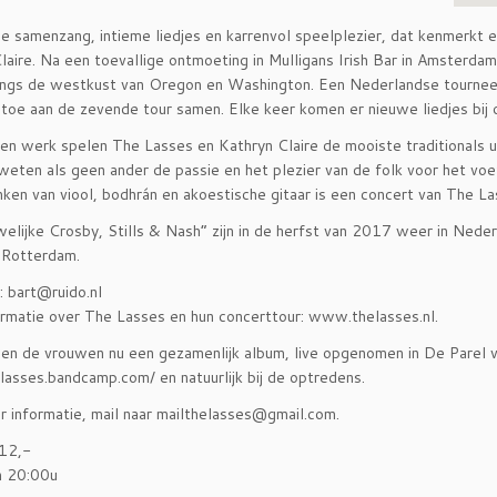
 samenzang, intieme liedjes en karrenvol speelplezier, dat kenmerkt 
laire. Na een toevallige ontmoeting in Mulligans Irish Bar in Amsterd
angs de westkust van Oregon en Washington. Een Nederlandse tournee 
 toe aan de zevende tour samen. Elke keer komen er nieuwe liedjes bij o
en werk spelen The Lasses en Kathryn Claire de mooiste traditionals u
eten als geen ander de passie en het plezier van de folk voor het voe
nken van viool, bodhrán en akoestische gitaar is een concert van The La
elijke Crosby, Stills & Nash” zijn in de herfst van 2017 weer in Nede
 Rotterdam.
: bart@ruido.nl
rmatie over The Lasses en hun concerttour: www.thelasses.nl.
n de vrouwen nu een gezamenlijk album, live opgenomen in De Parel van 
elasses.bandcamp.com/ en natuurlijk bij de optredens.
 informatie, mail naar mailthelasses@gmail.com.
€12,-
n 20:00u