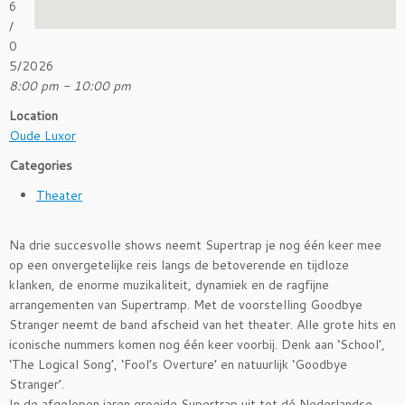
6
/
0
5/2026
8:00 pm - 10:00 pm
Location
Oude Luxor
Categories
Theater
Na drie succesvolle shows neemt Supertrap je nog één keer mee
op een onvergetelijke reis langs de betoverende en tijdloze
klanken, de enorme muzikaliteit, dynamiek en de ragfijne
arrangementen van Supertramp. Met de voorstelling Goodbye
Stranger neemt de band afscheid van het theater. Alle grote hits en
iconische nummers komen nog één keer voorbij. Denk aan ‘School’,
‘The Logical Song’, ‘Fool’s Overture’ en natuurlijk ‘Goodbye
Stranger’.
In de afgelopen jaren groeide Supertrap uit tot dé Nederlandse