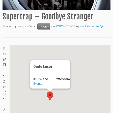
Supertrap – Goodbye Stranger
This entry was posted in
on
2026-05-06
by
Bart Groenendijk
Theater
D
at
e/
Ti
Oude Luxor
m
e
Kruiskade 10 - Rotterdam
D
Events
at
e(
s)
-
0