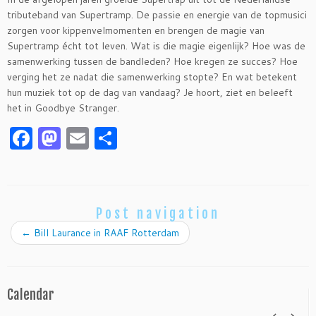
tributeband van Supertramp. De passie en energie van de topmusici
zorgen voor kippenvelmomenten en brengen de magie van
Supertramp écht tot leven. Wat is die magie eigenlijk? Hoe was de
samenwerking tussen de bandleden? Hoe kregen ze succes? Hoe
verging het ze nadat die samenwerking stopte? En wat betekent
hun muziek tot op de dag van vandaag? Je hoort, ziet en beleeft
het in Goodbye Stranger.
F
M
E
S
a
as
m
h
c
to
ai
ar
e
d
l
e
Post navigation
b
o
←
Bill Laurance in RAAF Rotterdam
o
n
o
k
Calendar