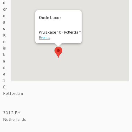
d
dr
e
Oude Luxor
s
s
Kruiskade 10 - Rotterdam
K
Events
ru
is
k
a
d
e
1
0
Rotterdam
3012 EH
Netherlands