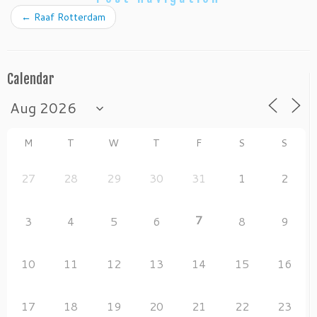
b
o
←
Raaf Rotterdam
o
n
o
k
Calendar
M
T
W
T
F
S
S
27
28
29
30
31
1
2
7
3
4
5
6
8
9
10
11
12
13
14
15
16
17
18
19
20
21
22
23