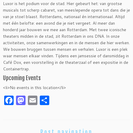
Luxor is het podium voor de stad. Hier gebeurt het: van grootse
musicals tot scherp cabaret, van meeslepende opera tot dans die je
van je stoel blaast. Rotterdams, nationaal én internationaal. Altijd
met één belofte: een avond die je niet vergeet. Al meer dan
honderd jaar bouwen we mee aan Rotterdam. Met twee iconische
theaters midden in de stad, zit Rotterdam in ons DNA. In onze
activiteiten, onze samenwerkingen en in de mensen die hier werken.
We bouwen bruggen tussen mensen en verhalen. Luxor is een plek
waar mensen elkaar vinden. Tijdens een jamsessie of dansmiddag in
Café Dox, een voorstelling in de theaterzaal of een expositie in de
Containertrap.
Upcoming Events
<li>No events in this location</li>
F
M
E
S
a
as
m
h
c
to
ai
ar
e
d
l
e
Post navigation