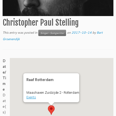
Christopher Paul Stelling
This entry was posted in
on
2017-10-14
by
Bart
Singer-Songwriter
Groenendijk
D
at
e/
Ti
Raaf Rotterdam
m
e
Maashaven Zuidzijde 2 - Rotterdam
D
Events
at
e(
s)