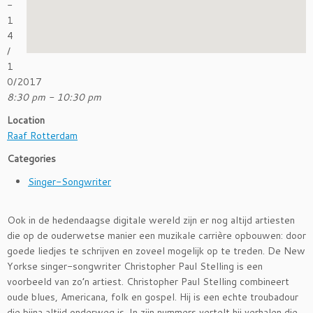
-
1
4
/
1
0/2017
8:30 pm - 10:30 pm
Location
Raaf Rotterdam
Categories
Singer-Songwriter
Ook in de hedendaagse digitale wereld zijn er nog altijd artiesten
die op de ouderwetse manier een muzikale carrière opbouwen: door
goede liedjes te schrijven en zoveel mogelijk op te treden. De New
Yorkse singer-songwriter Christopher Paul Stelling is een
voorbeeld van zo’n artiest. Christopher Paul Stelling combineert
oude blues, Americana, folk en gospel. Hij is een echte troubadour
die bijna altijd onderweg is. In zijn nummers vertelt hij verhalen die